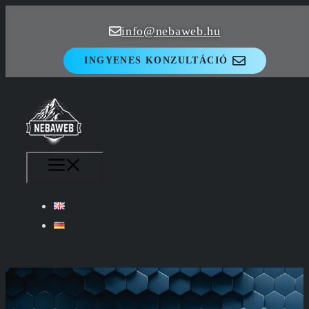
Kilépés
info@nebaweb.hu
a
tartalomba
INGYENES KONZULTÁCIÓ
MENÜ