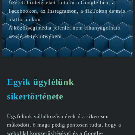
fizetett hirdetéseket futtatni a Google-ben, a
Facebookon, az Instagramon, a TikTokon és más
platformokon.
A közösségimédia jelenlét nem elhanyagolható
az elérés tekintetében!
Egyik ügyfélünk
sikertörténete
Ügyfelünk vállalkozása évek óta sikeresen
működött, ő maga pedig pontosan tudta, hogy a
weboldal korszerűsítésével és a Google-