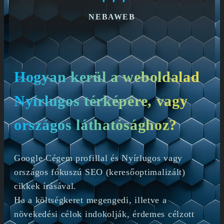
NEBAWEB
Hogyan kerül a weboldalad
Nyírlugos térképére, vagy
országos láthatósághoz?
Google Cégem profillal és Nyírlugos vagy
országos fókuszú SEO (keresőoptimalizált)
cikkek írásával.
Ha a költségkeret megengedi, illetve a
növekedési célok indokolják, érdemes célzott