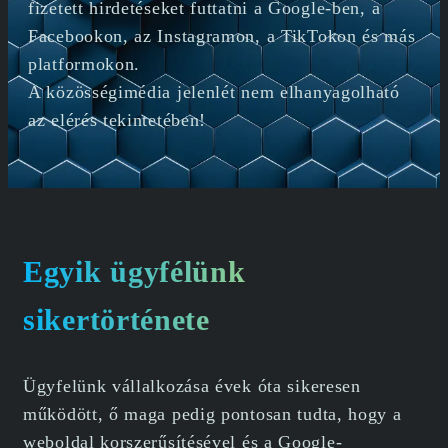
fizetett hirdetéseket futtatni a Google-ben, a
Facebookon, az Instagramon, a TikTokon és más
platformokon.
A közösségimédia jelenlét nem elhanyagolható
az elérés tekintetében!
Egyik ügyfélünk
sikertörténete
Ügyfelünk vállalkozása évek óta sikeresen
működött, ő maga pedig pontosan tudta, hogy a
weboldal korszerűsítésével és a Google-