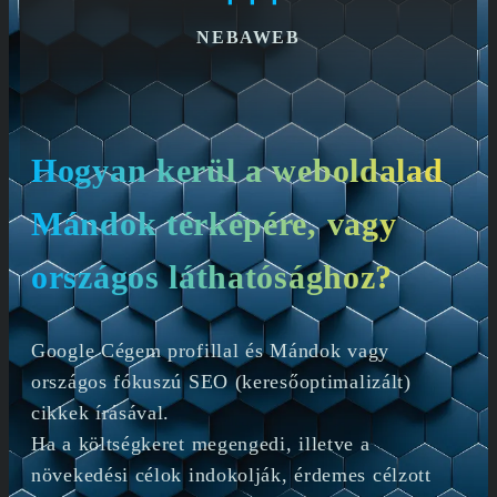
NEBAWEB
Hogyan kerül a weboldalad
Mándok térképére, vagy
országos láthatósághoz?
Google Cégem profillal és Mándok vagy
országos fókuszú SEO (keresőoptimalizált)
cikkek írásával.
Ha a költségkeret megengedi, illetve a
növekedési célok indokolják, érdemes célzott