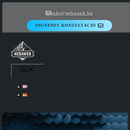
Kilépés
info@nebaweb.hu
a
tartalomba
INGYENES KONZULTÁCIÓ
MENÜ