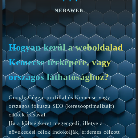
NEBAWEB
Hogyan kerül a weboldalad
Kemecse térképére, vagy
országos láthatósághoz?
Google Cégem profillal és Kemecse vagy
országos fókuszú SEO (keresőoptimalizált)
cikkek írásával.
Ha a költségkeret megengedi, illetve a
növekedési célok indokolják, érdemes célzott