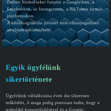
fizetett hirdetéseket futtatni a Google-ben, a
Facebookon, az Instagramon, a TikTokon és más
platformokon.
A közösségimédia jelenlét nem elhanyagolható
az elérés tekintetében!
Egyik ügyfélünk
sikertörténete
Ügyfelünk vállalkozása évek óta sikeresen
működött, ő maga pedig pontosan tudta, hogy a
weboldal korszerűsítésével és a Google-