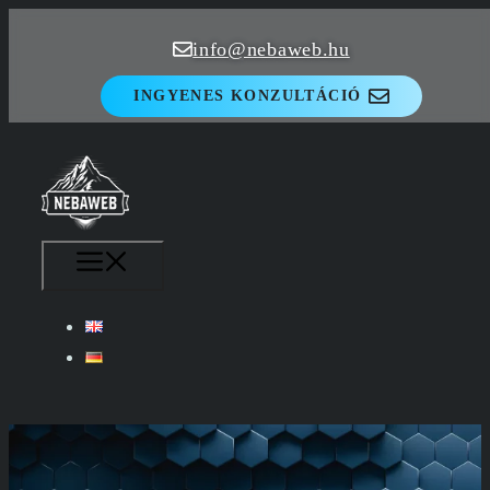
Kilépés
info@nebaweb.hu
a
tartalomba
INGYENES KONZULTÁCIÓ
MENÜ