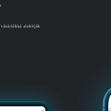
p
vásárlókká alakítják