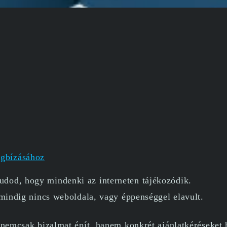
egbízásához
dod, hogy mindenki az interneten tájékozódik.
mindig nincs weboldala, vagy éppenséggel elavult.
nemcsak bizalmat épít, hanem konkrét ajánlatkéréseket h