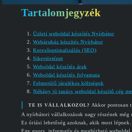
Tartalomjegyzék
Üzleti weboldal készítés Nyírbátor
Webáruház készítés Nyírbátor
Keresőoptimalizálás (SEO)
Sikertörténet
Weboldal készítés árak
Weboldal készítés folyamata
Felmerülő járulékos költségek
Néhány jó tanács weboldal készítő cég m
Akkor pontosan tu
TE IS VÁLLALKOZOL?
A nyírbátori vállalkozások nagy részének még 
Ez óriási lehetőség azoknak, akik most lépnek.
Egy gyors, informatív és megbízható weboldal 