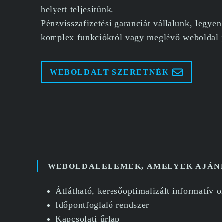
helyett teljesítünk.
Pénzvisszafizetési garanciát vállalunk, legye
komplex funkciókról vagy meglévő weboldal j
WEBOLDALT SZERETNÉK
WEBOLDALELEMEK, AMELYEK AJÁNL
Átlátható, keresőoptimalizált informatív o
Időpontfoglaló rendszer
Kapcsolati űrlap