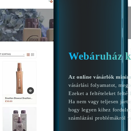
Webáruház ké
Az online vásárlók mini
vásárlási folyamatot, megb
Ezeket a feltételeket feltét
Ha nem vagy teljesen járt
hogy legyen kihez fordulno
számlázási problémákról v