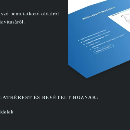
n szó bemutatkozó oldalról,
avításáról.
ATKÉRÉST ÉS BEVÉTELT HOZNAK:
ldalak