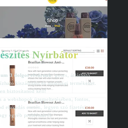
szítés Nyírbátor
mum 3 dolgot elvárnak
: gyors, átlátható
ízható kiszállítást és minőségi termékeket.
len biztosítanod kell!
as a webshopok üzemeltetésében, fontos,
d elakadás esetén, legyen szó fizetési,
agy egyéb problémáról.