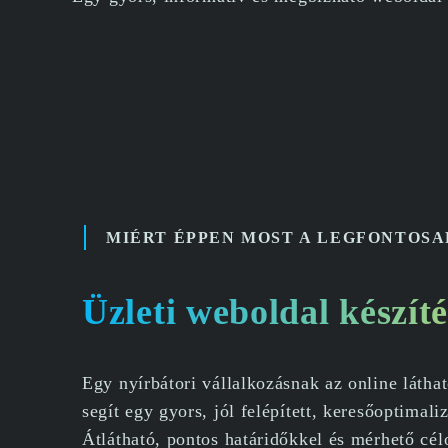
MIÉRT ÉPPEN MOST A LEGFONTOSA
Üzleti weboldal készít
Egy nyírbátori vállalkozásnak az online látha
segít egy gyors, jól felépített, keresőoptimali
Átlátható, pontos határidőkkel és mérhető cé