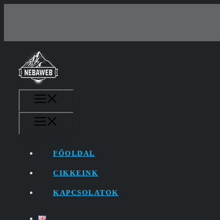
Kilépés
a
tartalomba
MENÜ
MENÜ
FŐOLDAL
CIKKEINK
KAPCSOLATOK