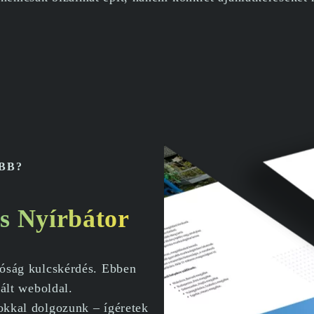
BB?
és Nyírbátor
tóság kulcskérdés. Ebben
zált weboldal.
lokkal dolgozunk – ígéretek