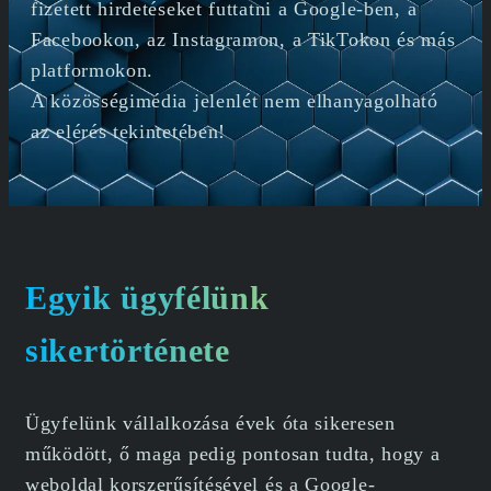
fizetett hirdetéseket futtatni a Google-ben, a
Facebookon, az Instagramon, a TikTokon és más
platformokon.
A közösségimédia jelenlét nem elhanyagolható
az elérés tekintetében!
Egyik ügyfélünk
sikertörténete
Ügyfelünk vállalkozása évek óta sikeresen
működött, ő maga pedig pontosan tudta, hogy a
weboldal korszerűsítésével és a Google-