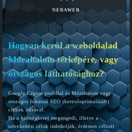
NEBAWEB
Hogyan kerül a weboldalad
Mórahalom térképére, vagy
országos láthatósághoz?
Google Cégem profillal és Mórahalom vagy
országos fókuszú SEO (keresőoptimalizált)
cikkek írásával.
Ha a költségkeret megengedi, illetve a
növekedési célok indokolják, érdemes célzott