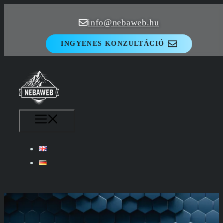
Kilépés
info@nebaweb.hu
a
tartalomba
INGYENES KONZULTÁCIÓ
MENÜ