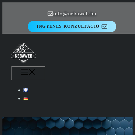
Kilépés
info@nebaweb.hu
a
tartalomba
INGYENES KONZULTÁCIÓ
MENÜ