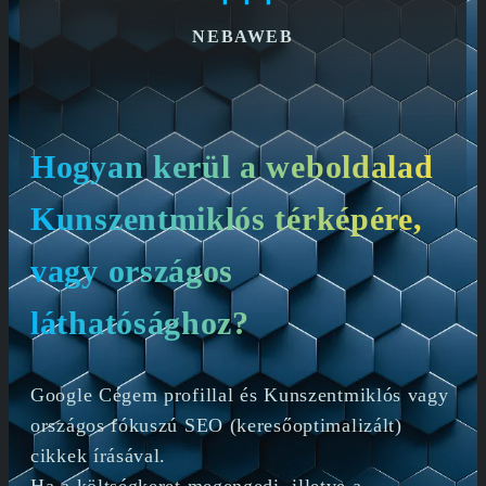
NEBAWEB
Hogyan kerül a weboldalad
Kunszentmiklós térképére,
vagy országos
láthatósághoz?
Google Cégem profillal és Kunszentmiklós vagy
országos fókuszú SEO (keresőoptimalizált)
cikkek írásával.
Ha a költségkeret megengedi, illetve a