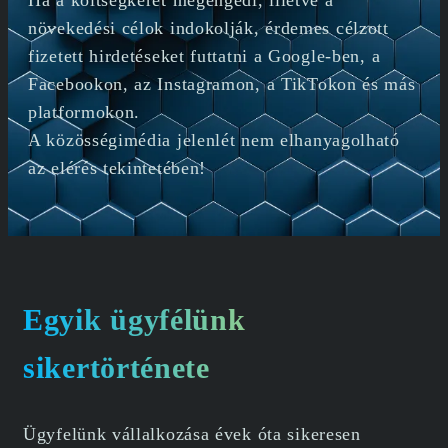
növekedési célok indokolják, érdemes célzott
fizetett hirdetéseket futtatni a Google-ben, a
Facebookon, az Instagramon, a TikTokon és más
platformokon.
A közösségimédia jelenlét nem elhanyagolható
az elérés tekintetében!
Egyik ügyfélünk
sikertörténete
Ügyfelünk vállalkozása évek óta sikeresen