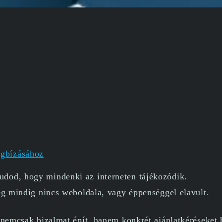
egbízásához
dod, hogy mindenki az interneten tájékozódik.
g mindig nincs weboldala, vagy éppenséggel elavult.
nemcsak bizalmat épít, hanem konkrét ajánlatkéréseket h