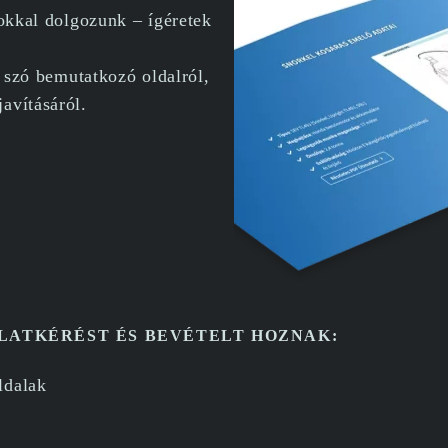
lokkal dolgozunk – ígéretek
n szó bemutatkozó oldalról,
avításáról.
ATKÉRÉST ÉS BEVÉTELT HOZNAK:
ldalak