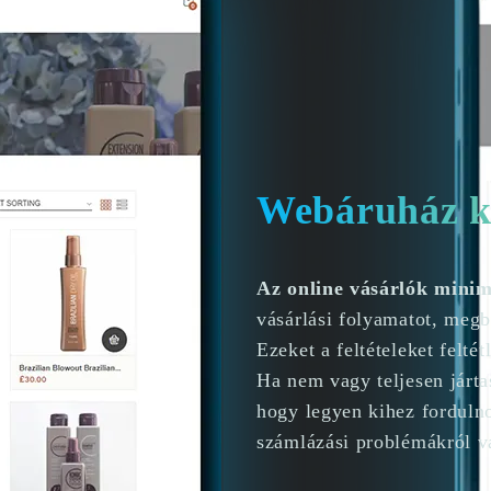
Webáruház ké
Az online vásárlók mini
vásárlási folyamatot, megb
Ezeket a feltételeket feltét
Ha nem vagy teljesen járt
hogy legyen kihez fordulno
számlázási problémákról v