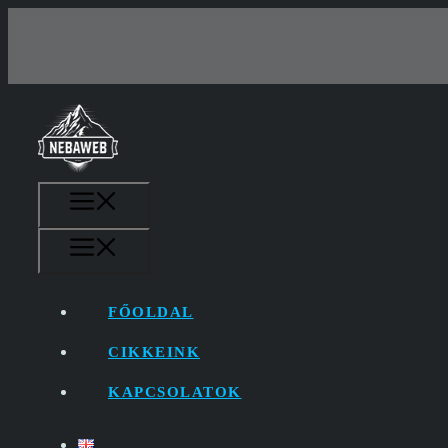
Kilépés
a
tartalomba
MENÜ
MENÜ
FŐOLDAL
CIKKEINK
KAPCSOLATOK