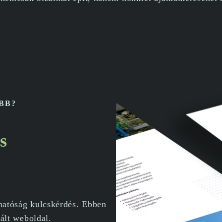
BB?
s
thatóság kulcskérdés. Ebben
zált weboldal.