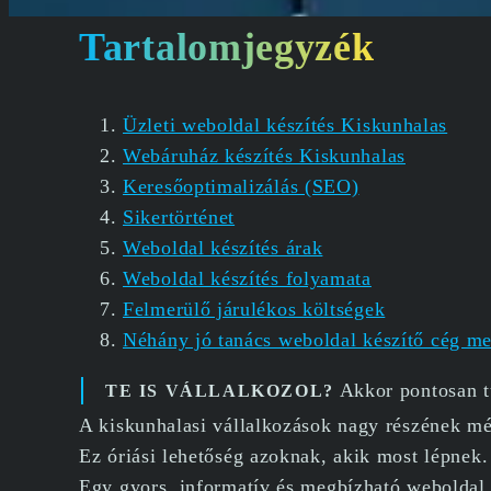
Tartalomjegyzék
Üzleti weboldal készítés Kiskunhalas
Webáruház készítés Kiskunhalas
Keresőoptimalizálás (SEO)
Sikertörténet
Weboldal készítés árak
Weboldal készítés folyamata
Felmerülő járulékos költségek
Néhány jó tanács weboldal készítő cég m
Akkor pontosan tu
TE IS VÁLLALKOZOL?
A kiskunhalasi vállalkozások nagy részének mé
Ez óriási lehetőség azoknak, akik most lépnek.
Egy gyors, informatív és megbízható weboldal 