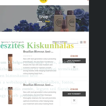
szítés Kiskunhalas
mum 3 dolgot elvárnak
: gyors, átlátható
ízható kiszállítást és minőségi termékeket.
len biztosítanod kell!
as a webshopok üzemeltetésében, fontos,
d elakadás esetén, legyen szó fizetési,
agy egyéb problémáról.