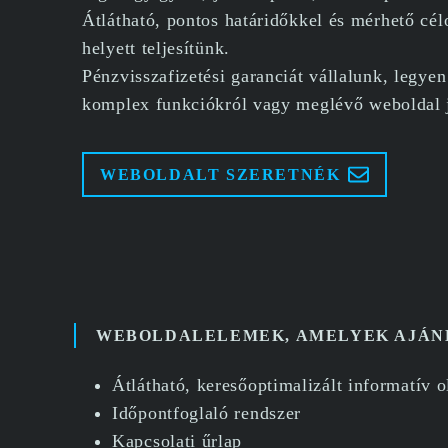
Átlátható, pontos határidőkkel és mérhető cé
helyett teljesítünk.
Pénzvisszafizetési garanciát vállalunk, legye
komplex funkciókról vagy meglévő weboldal j
WEBOLDALT SZERETNÉK
WEBOLDALELEMEK, AMELYEK AJÁNL
Átlátható, keresőoptimalizált informatív o
Időpontfoglaló rendszer
Kapcsolati űrlap