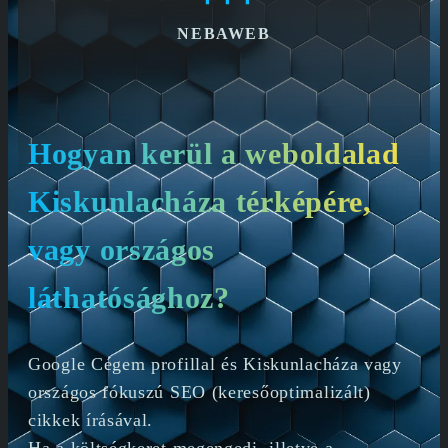
NEBAWEB
Hogyan kerül a weboldalad
Kiskunlacháza térképére,
vagy országos
láthatósághoz?
Google Cégem profillal és Kiskunlacháza vagy
országos fókuszú SEO (keresőoptimalizált)
cikkek írásával.
Ha a költségkeret megengedi, illetve a