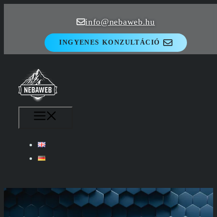
Kilépés
info@nebaweb.hu
a
tartalomba
INGYENES KONZULTÁCIÓ
MENÜ