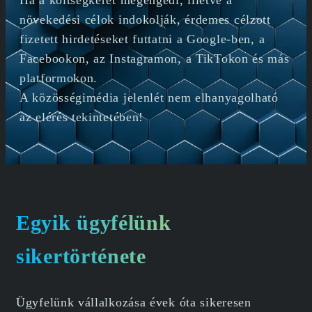
növekedési célok indokolják, érdemes célzott
fizetett hirdetéseket futtatni a Google-ben, a
Facebookon, az Instagramon, a TikTokon és más
platformokon.
A közösségimédia jelenlét nem elhanyagolható
az elérés tekintetében!
Egyik ügyfélünk
sikertörténete
Ügyfelünk vállalkozása évek óta sikeresen