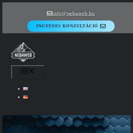
Kilépés
info@nebaweb.hu
a
tartalomba
INGYENES KONZULTÁCIÓ
MENÜ