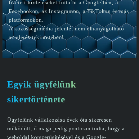
fizetett hirdetéseket futtatni a Google-ben, a
Facebookon, az Instagramon, a TikTokon és más
platformokon.
A közösségimédia jelenlét nem elhanyagolható
az elérés tekintetében!
Egyik ügyfélünk
sikertörténete
Ügyfelünk vállalkozása évek óta sikeresen
működött, ő maga pedig pontosan tudta, hogy a
weboldal korszerűsítésével és a Google-