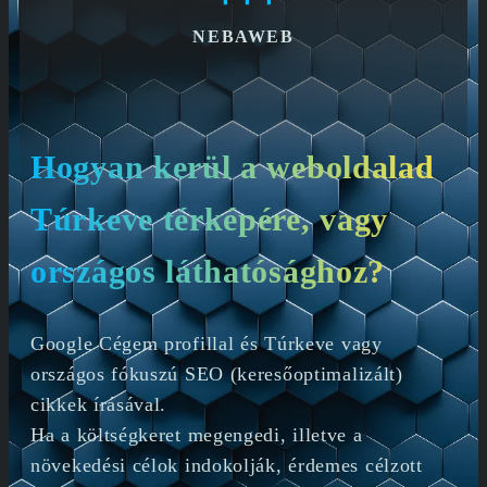
NEBAWEB
Hogyan kerül a weboldalad
Túrkeve térképére, vagy
országos láthatósághoz?
Google Cégem profillal és Túrkeve vagy
országos fókuszú SEO (keresőoptimalizált)
cikkek írásával.
Ha a költségkeret megengedi, illetve a
növekedési célok indokolják, érdemes célzott