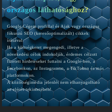
országos láthatósághoz?
Google Cégem profillal és Ajak vagy országos
fókuszú SEO (keresőoptimalizált) cikkek
írásával.
Ha a költségkeret megengedi, illetve a
növekedési célok indokolják, érdemes célzott
fizetett hirdetéseket futtatni a Google-ben, a
Facebookon, az Instagramon, a TikTokon és más
platformokon.
A közösségimédia jelenlét nem elhanyagolható
az elérés tekintetében!