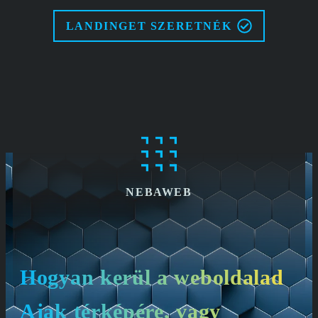
LANDINGET SZERETNÉK
NEBAWEB
Hogyan kerül a weboldalad
Ajak térképére, vagy