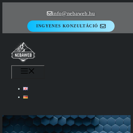
Kilépés
info@nebaweb.hu
a
tartalomba
INGYENES KONZULTÁCIÓ
MENÜ