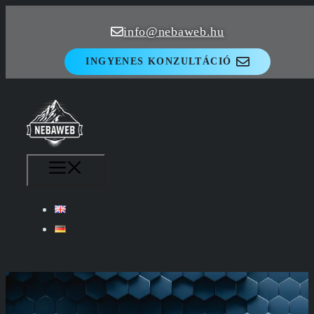
Kilépés
info@nebaweb.hu
a
tartalomba
INGYENES KONZULTÁCIÓ
MENÜ