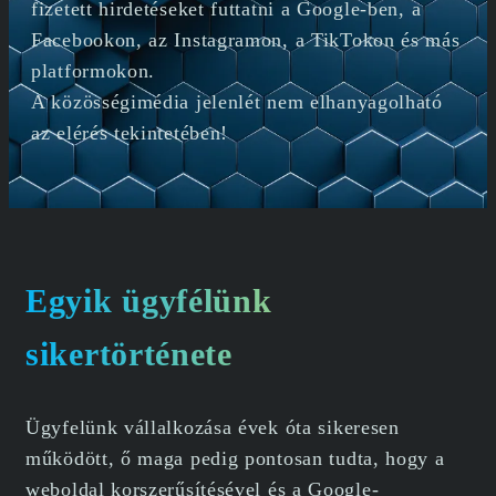
fizetett hirdetéseket futtatni a Google-ben, a
Facebookon, az Instagramon, a TikTokon és más
platformokon.
A közösségimédia jelenlét nem elhanyagolható
az elérés tekintetében!
Egyik ügyfélünk
sikertörténete
Ügyfelünk vállalkozása évek óta sikeresen
működött, ő maga pedig pontosan tudta, hogy a
weboldal korszerűsítésével és a Google-