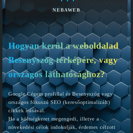
NEBAWEB
Hogyan kerül a weboldalad
Besenyszög térképére, vagy
országos láthatósághoz?
Google Cégem profillal és Besenyszög vagy
országos fókuszú SEO (keresőoptimalizált)
cikkek írásával.
Ha a költségkeret megengedi, illetve a
növekedési célok indokolják, érdemes célzott