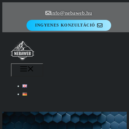
Kilépés
info@nebaweb.hu
a
tartalomba
INGYENES KONZULTÁCIÓ
MENÜ