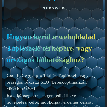
NEBAWEB
Hogyan kerül a weboldalad
Tápiószele térképére, vagy
országos láthatósághoz?
Google Cégem profillal és Tápiószele vagy
országos fókuszú SEO (keresőoptimalizált)
cikkek írásával.
Ha a költségkeret megengedi, illetve a
növekedési célok indokolják, érdemes célzott