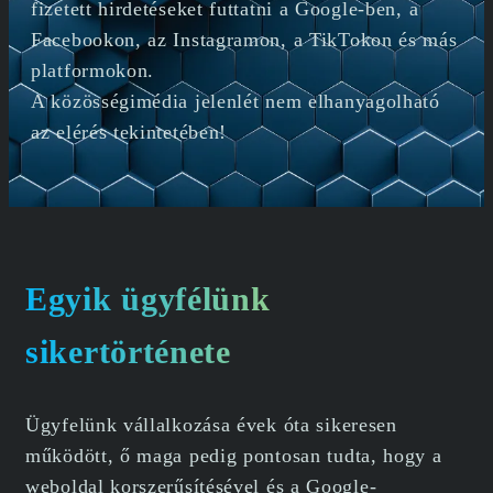
fizetett hirdetéseket futtatni a Google-ben, a
Facebookon, az Instagramon, a TikTokon és más
platformokon.
A közösségimédia jelenlét nem elhanyagolható
az elérés tekintetében!
Egyik ügyfélünk
sikertörténete
Ügyfelünk vállalkozása évek óta sikeresen
működött, ő maga pedig pontosan tudta, hogy a
weboldal korszerűsítésével és a Google-