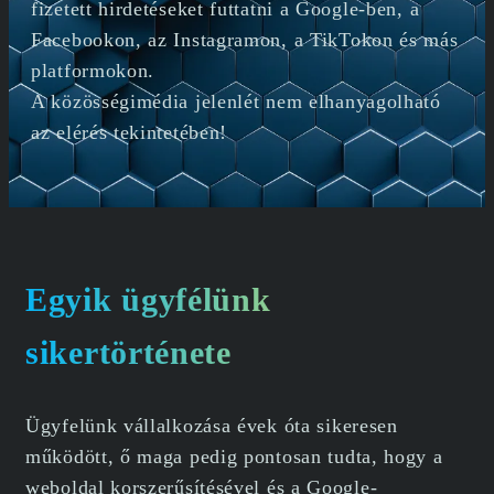
fizetett hirdetéseket futtatni a Google-ben, a
Facebookon, az Instagramon, a TikTokon és más
platformokon.
A közösségimédia jelenlét nem elhanyagolható
az elérés tekintetében!
Egyik ügyfélünk
sikertörténete
Ügyfelünk vállalkozása évek óta sikeresen
működött, ő maga pedig pontosan tudta, hogy a
weboldal korszerűsítésével és a Google-