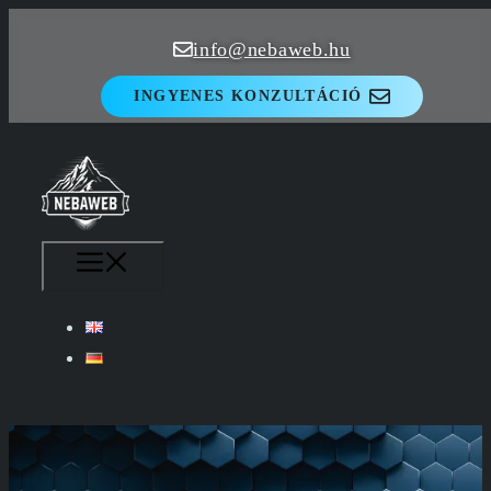
Kilépés
info@nebaweb.hu
a
tartalomba
INGYENES KONZULTÁCIÓ
MENÜ