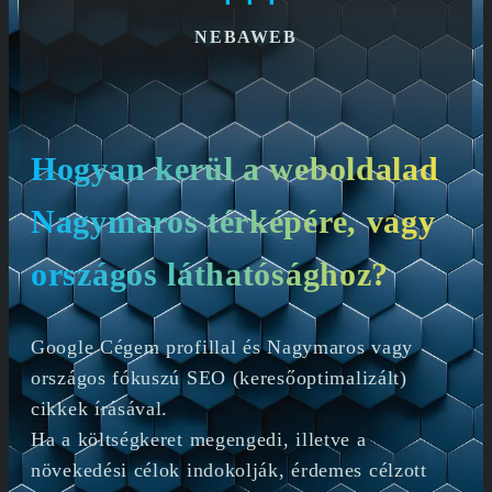
NEBAWEB
Hogyan kerül a weboldalad
Nagymaros térképére, vagy
országos láthatósághoz?
Google Cégem profillal és Nagymaros vagy
országos fókuszú SEO (keresőoptimalizált)
cikkek írásával.
Ha a költségkeret megengedi, illetve a
növekedési célok indokolják, érdemes célzott