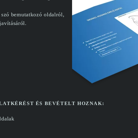
n szó bemutatkozó oldalról,
avításáról.
ATKÉRÉST ÉS BEVÉTELT HOZNAK:
ldalak