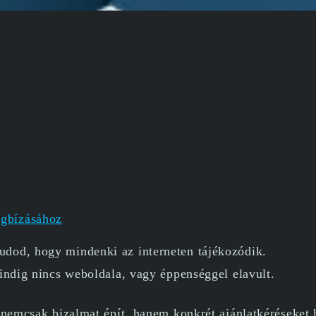
egbízásához
dod, hogy mindenki az interneten tájékozódik.
ndig nincs weboldala, vagy éppenséggel elavult.
nemcsak bizalmat épít, hanem konkrét ajánlatkéréseket h