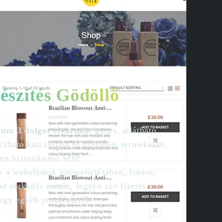
szítés Gödöllő
mum 3 dolgot elvárnak
: gyors, átlátható
ízható kiszállítást és minőségi termékeket.
len biztosítanod kell!
as a webshopok üzemeltetésében, fontos,
d elakadás esetén, legyen szó fizetési,
agy egyéb problémáról.