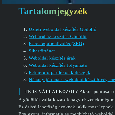
Tartalomjegyzék
Üzleti weboldal készítés Gödöllő
Webáruház készítés Gödöllő
Keresőoptimalizálás (SEO)
Sikertörténet
Weboldal készítés árak
Weboldal készítés folyamata
Felmerülő járulékos költségek
Néhány jó tanács weboldal készítő cég m
Akkor pontosan tu
TE IS VÁLLALKOZOL?
A gödöllői vállalkozások nagy részének még mi
Ez óriási lehetőség azoknak, akik most lépnek.
Egy gyors, informatív és megbízható weboldal 