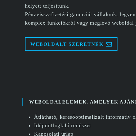
helyett teljesítünk.
Pénzvisszafizetési garanciát vállalunk, legye
komplex funkciókról vagy meglévő weboldal j
WEBOLDALT SZERETNÉK
WEBOLDALELEMEK, AMELYEK AJÁNL
Átlátható, keresőoptimalizált informatív o
Időpontfoglaló rendszer
Kapcsolati űrlap