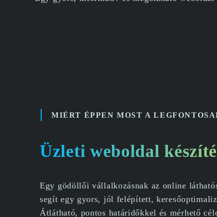
MIÉRT ÉPPEN MOST A LEGFONTOSA
Üzleti weboldal készít
Egy gödöllői vállalkozásnak az online láthat
segít egy gyors, jól felépített, keresőoptimali
Átlátható, pontos határidőkkel és mérhető cé