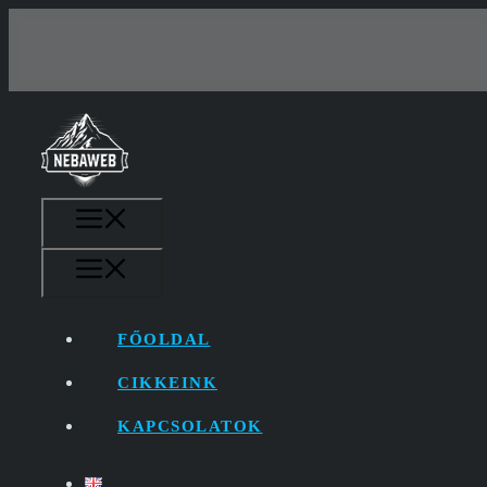
Kilépés
a
tartalomba
MENÜ
MENÜ
FŐOLDAL
CIKKEINK
KAPCSOLATOK