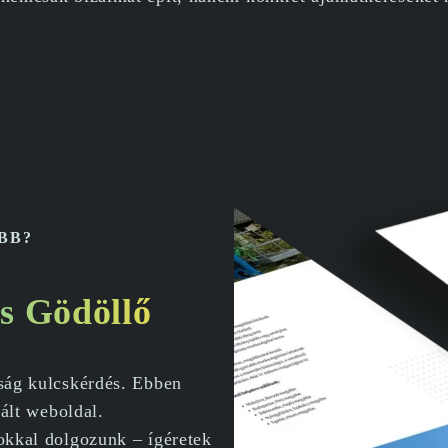
BB?
és Gödöllő
óság kulcskérdés. Ebben
zált weboldal.
lokkal dolgozunk – ígéretek