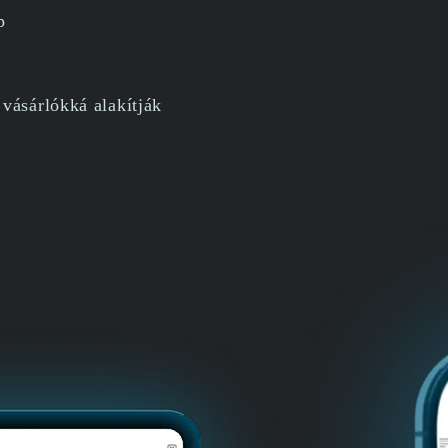
p
vásárlókká alakítják