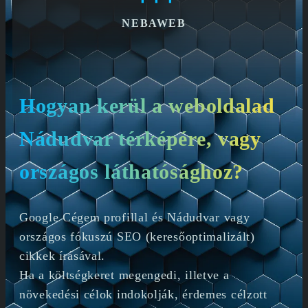
NEBAWEB
Hogyan kerül a weboldalad
Nádudvar térképére, vagy
országos láthatósághoz?
Google Cégem profillal és Nádudvar vagy
országos fókuszú SEO (keresőoptimalizált)
cikkek írásával.
Ha a költségkeret megengedi, illetve a
növekedési célok indokolják, érdemes célzott