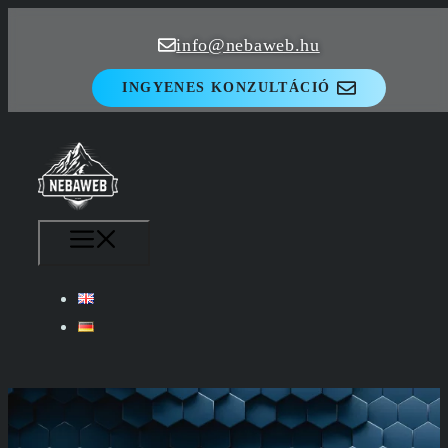
Kilépés
info@nebaweb.hu
a
tartalomba
INGYENES KONZULTÁCIÓ
MENÜ