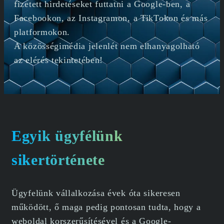
fizetett hirdetéseket futtatni a Google-ben, a
Facebookon, az Instagramon, a TikTokon és más
platformokon.
A közösségimédia jelenlét nem elhanyagolható
az elérés tekintetében!
Egyik ügyfélünk
sikertörténete
Ügyfelünk vállalkozása évek óta sikeresen
működött, ő maga pedig pontosan tudta, hogy a
weboldal korszerűsítésével és a Google-