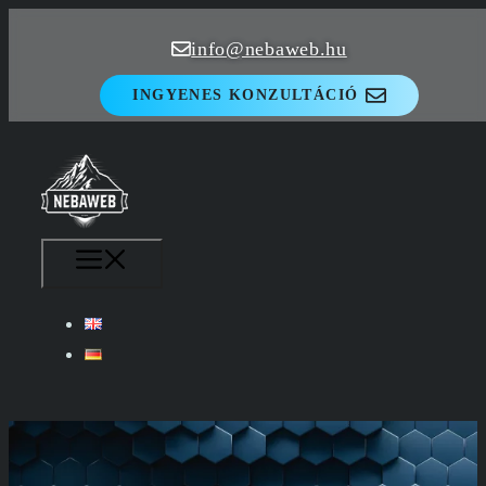
Kilépés
info@nebaweb.hu
a
tartalomba
INGYENES KONZULTÁCIÓ
MENÜ