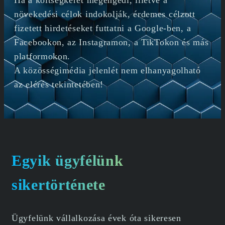
növekedési célok indokolják, érdemes célzott
fizetett hirdetéseket futtatni a Google-ben, a
Facebookon, az Instagramon, a TikTokon és más
platformokon.
A közösségimédia jelenlét nem elhanyagolható
az elérés tekintetében!
Egyik ügyfélünk
sikertörténete
Ügyfelünk vállalkozása évek óta sikeresen