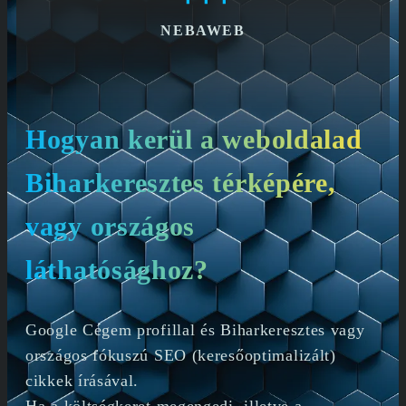
NEBAWEB
Hogyan kerül a weboldalad
Biharkeresztes térképére,
vagy országos
láthatósághoz?
Google Cégem profillal és Biharkeresztes vagy
országos fókuszú SEO (keresőoptimalizált)
cikkek írásával.
Ha a költségkeret megengedi, illetve a