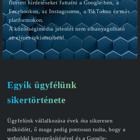
fizetett hirdetéseket futtatni a Google-ben, a
Facebookon, az Instagramon, a TikTokon és más
platformokon.
A közösségimédia jelenlét nem elhanyagolható
az elérés tekintetében!
Egyik ügyfélünk
sikertörténete
Ügyfelünk vállalkozása évek óta sikeresen
működött, ő maga pedig pontosan tudta, hogy a
weboldal korszerűsítésével és a Google-