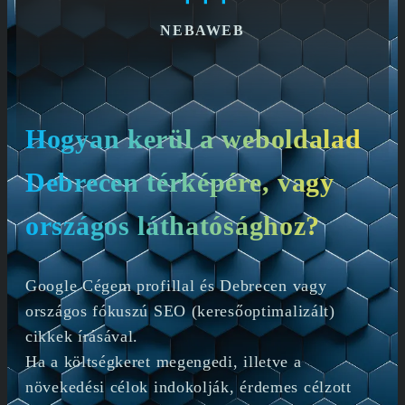
NEBAWEB
Hogyan kerül a weboldalad
Debrecen térképére, vagy
országos láthatósághoz?
Google Cégem profillal és Debrecen vagy
országos fókuszú SEO (keresőoptimalizált)
cikkek írásával.
Ha a költségkeret megengedi, illetve a
növekedési célok indokolják, érdemes célzott