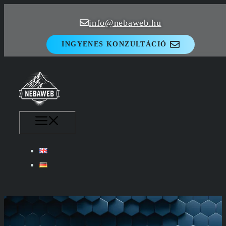
Kilépés
info@nebaweb.hu
a
tartalomba
INGYENES KONZULTÁCIÓ
MENÜ