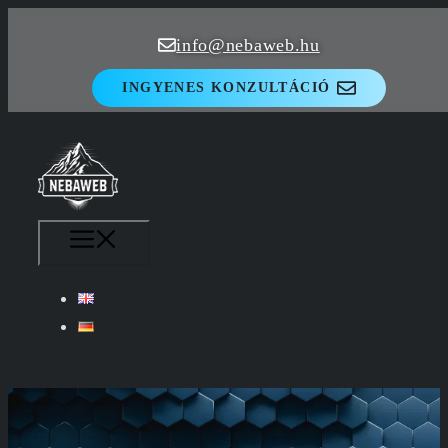
Kilépés
info@nebaweb.hu
a
tartalomba
INGYENES KONZULTÁCIÓ
MENÜ