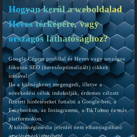
Hogyan kerül a weboldalad
Heves térképére, vagy
országos láthatósághoz?
Google Cégem profillal és Heves vagy országos
fókuszú SEO (keresőoptimalizált) cikkek
írásával.
Ha a költségkeret megengedi, illetve a
növekedési célok indokolják, érdemes célzott
fizetett hirdetéseket futtatni a Google-ben, a
Facebookon, az Instagramon, a TikTokon és más
platformokon.
A közösségimédia jelenlét nem elhanyagolható
az elérés tekintetében!