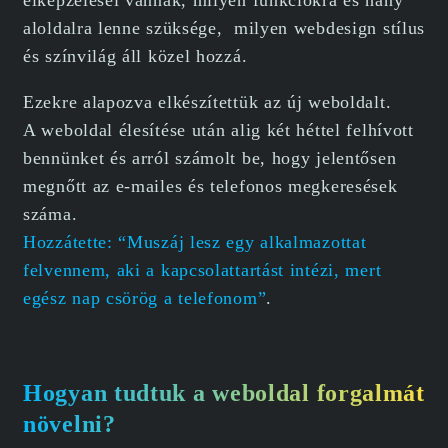
elképzelései vannak, milyen funkciókra és hány
aloldalra lenne szüksége, milyen webdesign stílus
és színvilág áll közel hozzá.
Ezekre alapozva elkészítettük az új weboldalt.
A weboldal élesítése után alig két héttel felhívott
bennünket és arról számolt be, hogy jelentősen
megnőtt az e-mailes és telefonos megkeresések
száma.
Hozzátette: “Muszáj lesz egy alkalmazottat
felvennem, aki a kapcsolattartást intézi, mert
egész nap csörög a telefonom”
.
Hogyan tudtuk a weboldal forgalmát
növelni?