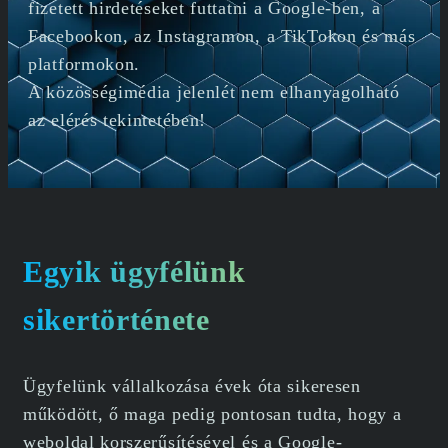
fizetett hirdetéseket futtatni a Google-ben, a
Facebookon, az Instagramon, a TikTokon és más
platformokon.
A közösségimédia jelenlét nem elhanyagolható
az elérés tekintetében!
Egyik ügyfélünk
sikertörténete
Ügyfelünk vállalkozása évek óta sikeresen
működött, ő maga pedig pontosan tudta, hogy a
weboldal korszerűsítésével és a Google-