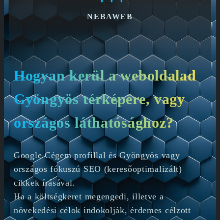
NEBAWEB
Hogyan kerül a weboldalad
Gyöngyös térképére, vagy
országos láthatósághoz?
Google Cégem profillal és Gyöngyös vagy
országos fókuszú SEO (keresőoptimalizált)
cikkek írásával.
Ha a költségkeret megengedi, illetve a
növekedési célok indokolják, érdemes célzott