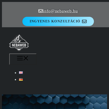
Kilépés
info@nebaweb.hu
a
tartalomba
INGYENES KONZULTÁCIÓ
MENÜ