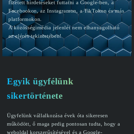
fizetett hirdetéseket futtatni a Google-ben, a
Facebookon, az Instagramon, a TikTokon és más
platformokon.
A közösségimédia jelenlét nem elhanyagolható
az elérés tekintetében!
Egyik ügyfélünk
sikertörténete
Ügyfelünk vállalkozása évek óta sikeresen
működött, ő maga pedig pontosan tudta, hogy a
weboldal korszerűsítésével és a Google-