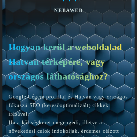
NEBAWEB
Hogyan kerül a weboldalad
Hatvan térképére, vagy
országos láthatósághoz?
Google Cégem profillal és Hatvan vagy országos
fókuszú SEO (keresőoptimalizált) cikkek
írásával.
Ha a költségkeret megengedi, illetve a
növekedési célok indokolják, érdemes célzott