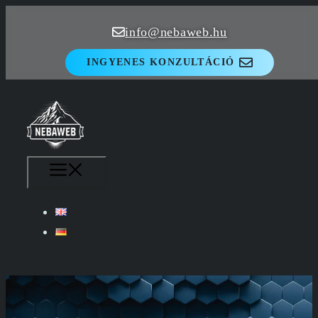
Kilépés
info@nebaweb.hu
a
tartalomba
INGYENES KONZULTÁCIÓ
MENÜ