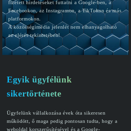
fizetett hirdetéseket futtatni a Google-ben, a
Facebookon, az Instagramon, a TikTokon és más
platformokon.
A közösségimédia jelenlét nem elhanyagolható
az elérés tekintetében!
Egyik ügyfélünk
sikertörténete
Ügyfelünk vállalkozása évek óta sikeresen
működött, ő maga pedig pontosan tudta, hogy a
weboldal korszerűsítésével és a Google-