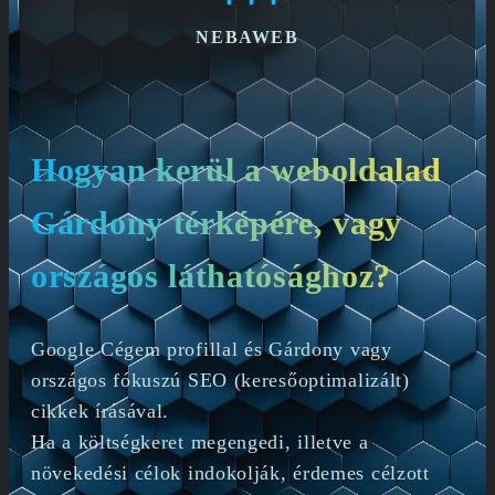
NEBAWEB
Hogyan kerül a weboldalad
Gárdony térképére, vagy
országos láthatósághoz?
Google Cégem profillal és Gárdony vagy
országos fókuszú SEO (keresőoptimalizált)
cikkek írásával.
Ha a költségkeret megengedi, illetve a
növekedési célok indokolják, érdemes célzott