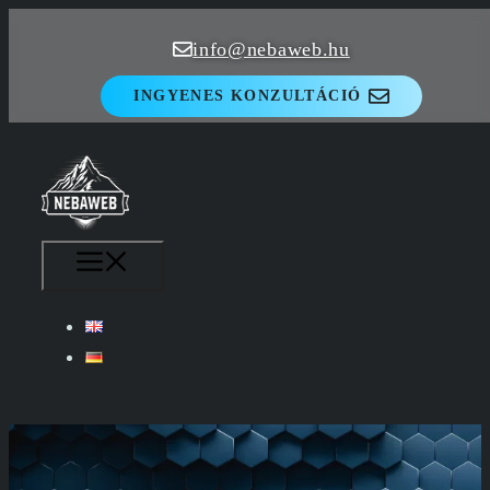
Kilépés
info@nebaweb.hu
a
tartalomba
INGYENES KONZULTÁCIÓ
MENÜ