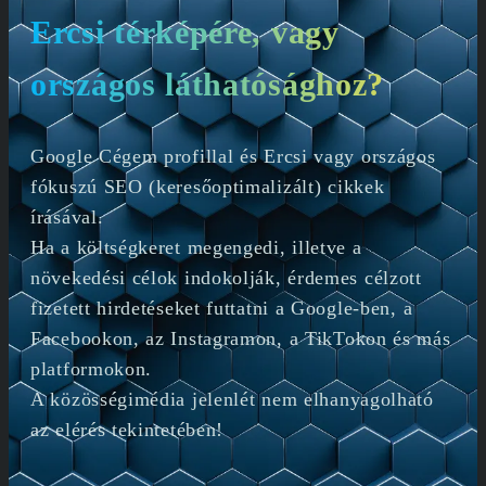
Ercsi térképére, vagy
országos láthatósághoz?
Google Cégem profillal és Ercsi vagy országos
fókuszú SEO (keresőoptimalizált) cikkek
írásával.
Ha a költségkeret megengedi, illetve a
növekedési célok indokolják, érdemes célzott
fizetett hirdetéseket futtatni a Google-ben, a
Facebookon, az Instagramon, a TikTokon és más
platformokon.
A közösségimédia jelenlét nem elhanyagolható
az elérés tekintetében!