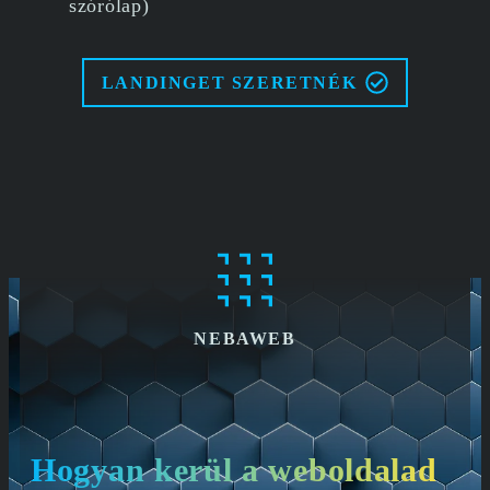
szórólap)
LANDINGET SZERETNÉK
NEBAWEB
Hogyan kerül a weboldalad