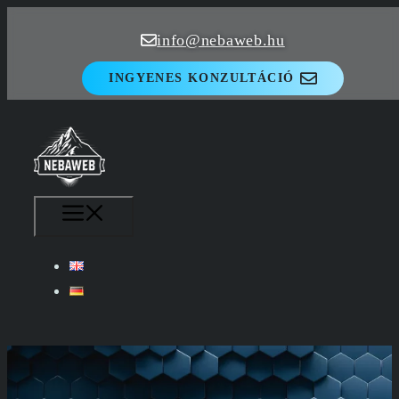
Kilépés
info@nebaweb.hu
a
tartalomba
INGYENES KONZULTÁCIÓ
MENÜ