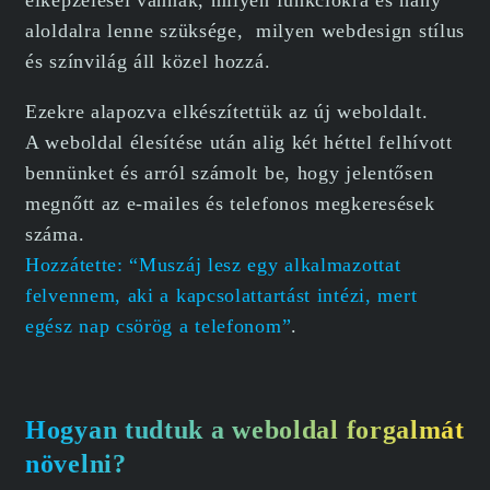
elképzelései vannak, milyen funkciókra és hány
aloldalra lenne szüksége, milyen webdesign stílus
és színvilág áll közel hozzá.
Ezekre alapozva elkészítettük az új weboldalt.
A weboldal élesítése után alig két héttel felhívott
bennünket és arról számolt be, hogy jelentősen
megnőtt az e-mailes és telefonos megkeresések
száma.
Hozzátette: “Muszáj lesz egy alkalmazottat
felvennem, aki a kapcsolattartást intézi, mert
egész nap csörög a telefonom”
.
Hogyan tudtuk a weboldal forgalmát
növelni?