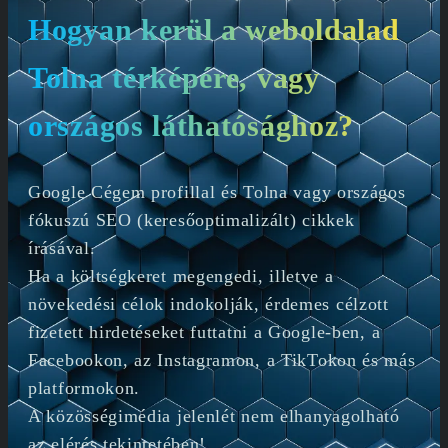
Hogyan kerül a weboldalad
Tolna térképére, vagy
országos láthatósághoz?
Google Cégem profillal és Tolna vagy országos
fókuszú SEO (keresőoptimalizált) cikkek
írásával.
Ha a költségkeret megengedi, illetve a
növekedési célok indokolják, érdemes célzott
fizetett hirdetéseket futtatni a Google-ben, a
Facebookon, az Instagramon, a TikTokon és más
platformokon.
A közösségimédia jelenlét nem elhanyagolható
az elérés tekintetében!