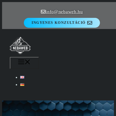
Kilépés
info@nebaweb.hu
a
tartalomba
INGYENES KONZULTÁCIÓ
MENÜ