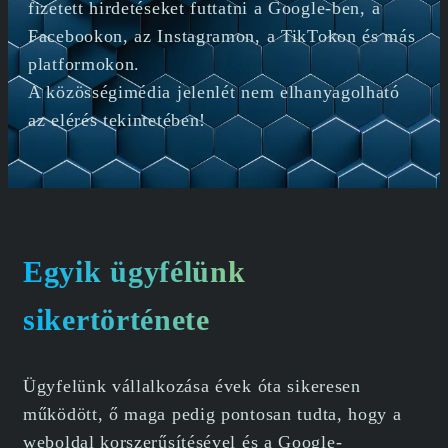
fizetett hirdetéseket futtatni a Google-ben, a
Facebookon, az Instagramon, a TikTokon és más
platformokon.
A közösségimédia jelenlét nem elhanyagolható
az elérés tekintetében!
Egyik ügyfélünk
sikertörténete
Ügyfelünk vállalkozása évek óta sikeresen
működött, ő maga pedig pontosan tudta, hogy a
weboldal korszerűsítésével és a Google-