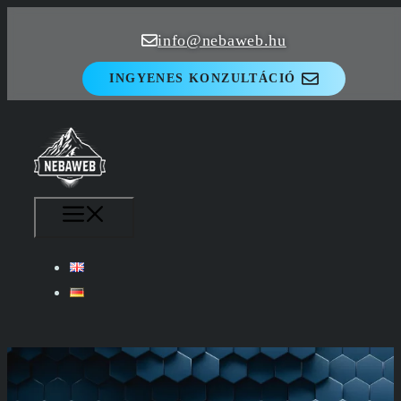
Kilépés
info@nebaweb.hu
a
tartalomba
INGYENES KONZULTÁCIÓ
MENÜ