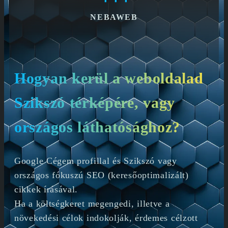
NEBAWEB
Hogyan kerül a weboldalad
Szikszó térképére, vagy
országos láthatósághoz?
Google Cégem profillal és Szikszó vagy
országos fókuszú SEO (keresőoptimalizált)
cikkek írásával.
Ha a költségkeret megengedi, illetve a
növekedési célok indokolják, érdemes célzott