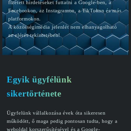
fizetett hirdetéseket futtatni a Google-ben, a
Facebookon, az Instagramon, a TikTokon és más
platformokon.
A közösségimédia jelenlét nem elhanyagolható
az elérés tekintetében!
Egyik ügyfélünk
sikertörténete
Ügyfelünk vállalkozása évek óta sikeresen
működött, ő maga pedig pontosan tudta, hogy a
weboldal korszerűsítésével és a Google-