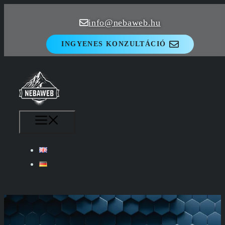
Kilépés
info@nebaweb.hu
a
tartalomba
INGYENES KONZULTÁCIÓ
MENÜ