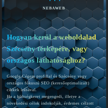
NEBAWEB
Hogyan kerül a weboldalad
Szécsény térképére, vagy
országos láthatósághoz?
Google Cégem profillal és Szécsény vagy
országos fókuszú SEO (keresőoptimalizált)
cikkek írásával.
Ha a költségkeret megengedi, illetve a
növekedési célok indokolják, érdemes célzott