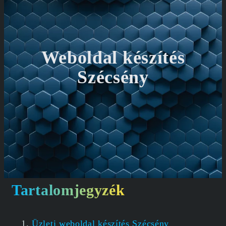
Weboldal készítés
Szécsény
Tartalomjegyzék
Üzleti weboldal készítés Szécsény