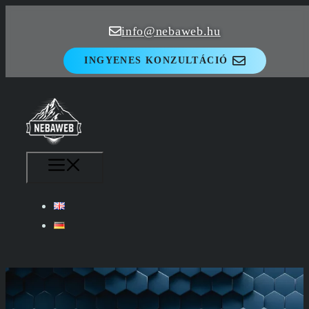
Kilépés
info@nebaweb.hu
a
tartalomba
INGYENES KONZULTÁCIÓ
MENÜ