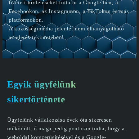
fizetett hirdetéseket futtatni a Google-ben, a
Facebookon, az Instagramon, a TikTokon és más
platformokon.
A közösségimédia jelenlét nem elhanyagolható
az elérés tekintetében!
Egyik ügyfélünk
sikertörténete
Ügyfelünk vállalkozása évek óta sikeresen
működött, ő maga pedig pontosan tudta, hogy a
weboldal korszerűsítésével és a Google-