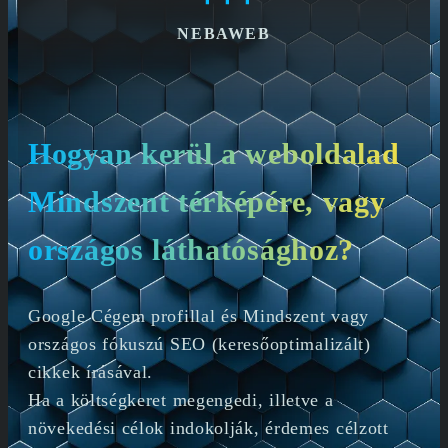
NEBAWEB
Hogyan kerül a weboldalad
Mindszent térképére, vagy
országos láthatósághoz?
Google Cégem profillal és Mindszent vagy
országos fókuszú SEO (keresőoptimalizált)
cikkek írásával.
Ha a költségkeret megengedi, illetve a
növekedési célok indokolják, érdemes célzott