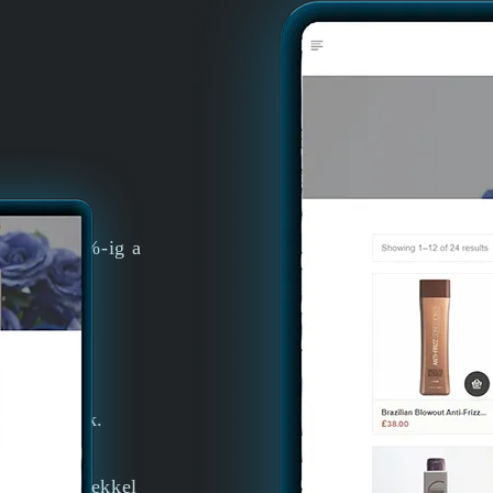
ítünk, 100%-ig a
 készítünk.
i bővítményekkel