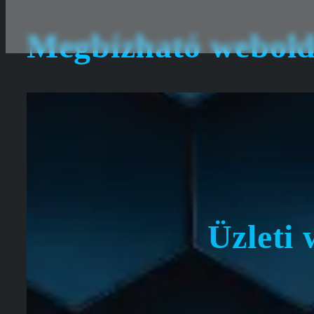
Megbízható webold
Kilépés
a
tartalomba
Üzleti 