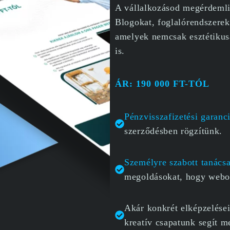
A vállalkozásod megérdemli 
Blogokat, foglalórendszerek
amelyek nemcsak esztétikusa
is.
ÁR: 190 000 FT-TÓL
Pénzvisszafizetési garan
szerződésben rögzítünk.
Személyre szabott tanács
megoldásokat, hogy webol
Akár konkrét elképzelései
kreatív csapatunk segít m