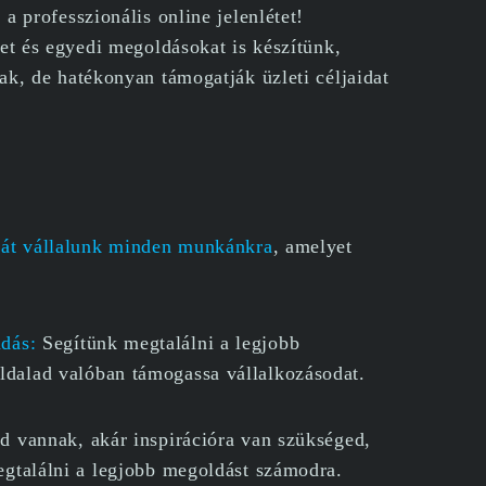
a professzionális online jelenlétet!
et és egyedi megoldásokat is készítünk,
k, de hatékonyan támogatják üzleti céljaidat
ciát vállalunk minden munkánkra
, amelyet
adás:
Segítünk megtalálni a legjobb
dalad valóban támogassa vállalkozásodat.
d vannak, akár inspirációra van szükséged,
egtalálni a legjobb megoldást számodra.