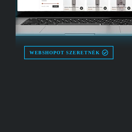
kapcsolatos tanácsadással.
Tanácsot adunk
a marketing stratégiád felé
(Kuponrendszerek, hírlevelek, Google Shop
WEBSHOPOT SZERETNÉK