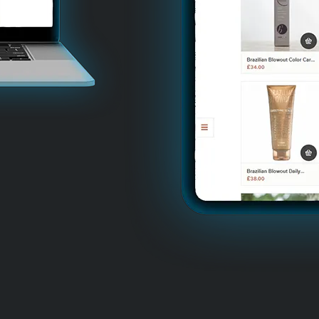
pítésében
ping stb).