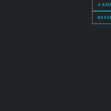
A KÖ
REFE