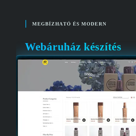
MEGBÍZHATÓ ÉS MODERN
Webáruház készítés
Korszerű, felhasználóbarát webshopokat kész
megrendelőink igényeit szem előtt tartva.
ÁR: 290 000 FT-TÓL
Mobilra optimalizált & gyors
webáruházakat
Segítünk
a szállítási, fizetési és számlázás