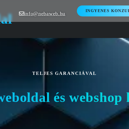
INGYENES KONZU
info@nebaweb.hu
al
TELJES GARANCIÁVAL
weboldal és webshop 