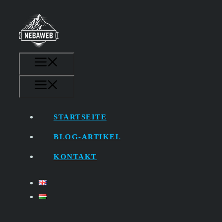
Zum
Inhalt
springen
MENÜ
MENÜ
STARTSEITE
BLOG-ARTIKEL
KONTAKT